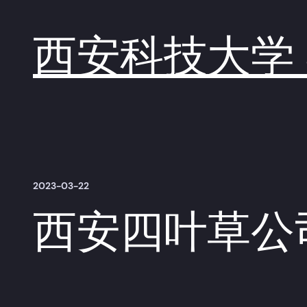
跳
至
内
西安科技大学 S
容
2023-03-22
西安四叶草公