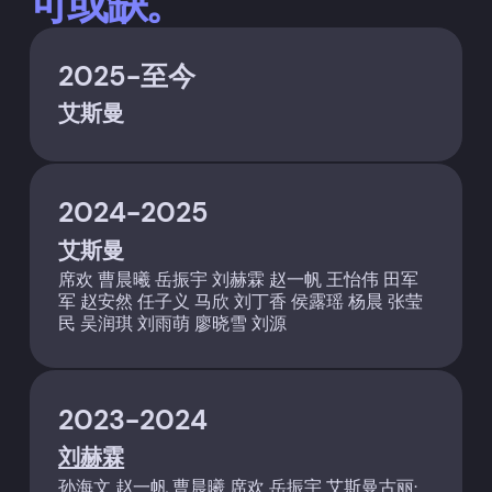
可或缺。
2025-至今
艾斯曼
2024-2025
艾斯曼
席欢 曹晨曦 岳振宇 刘赫霖 赵一帆 王怡伟 田军
军 赵安然 任子义 马欣 刘丁香 侯露瑶 杨晨 张莹
民 吴润琪 刘雨萌 廖晓雪 刘源
2023-2024
刘赫霖
孙海文 赵一帆 曹晨曦 席欢 岳振宇 艾斯曼古丽·