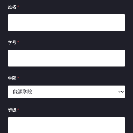
姓名
*
学号
*
学院
*
班级
*