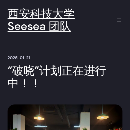
跳
至
西安科技大学
内
容
Seesea 团队
2025-01-21
“破晓”计划正在进行
中！！